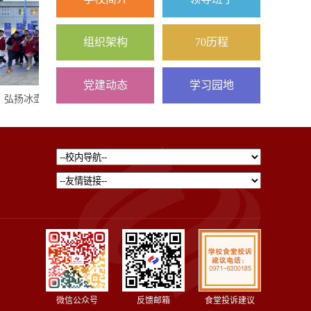
组织架构
70历程
党建动态
学习园地
扬冰壶精神，共享冰雪魅力
【校园新闻】师大附中2023年...
微信公众号
反馈邮箱
食堂投诉建议