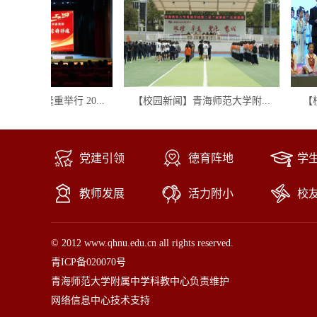
学校隆重举行 20...
【校园新闻】青海师范大学附...
【校园
党建引领
德育阵地
学
教师发展
活力附小
校
© 2012 www.qhnu.edu.cn all rights reserved.
青ICP备020070号
青海师范大学附属中学科教中心负责维护
网络信息中心技术支持