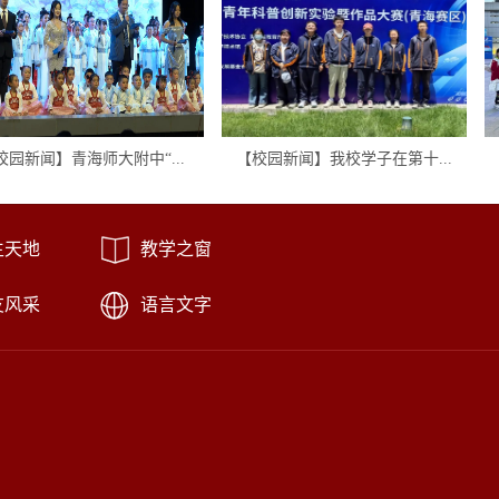
新闻】青海师大附中“...
【校园新闻】我校学子在第十...
弘
生天地
教学之窗
友风采
语言文字