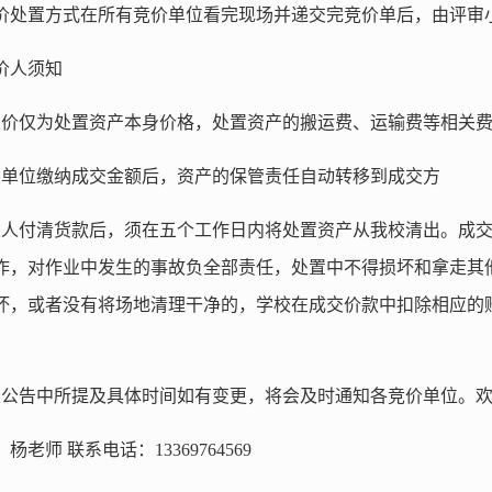
价处置方式在所有竞价单位看完现场并递交完竞价单后，由评审
价人须知
交价仅为处置资产本身价格，处置资产的搬运费、运输费等相关
交单位缴纳成交金额后，资产的保管责任自动转移到成交方
交人付清货款后，须在五个工作日内将处置资产从我校清出。成
作，对作业中发生的事故负全部责任，处置中不得损坏和拿走其
坏，或者没有将场地清理干净的，学校在成交价款中扣除相应的
置公告中所提及具体时间如有变更，将会及时通知各竞价单位。
杨老师 联系电话：13369764569