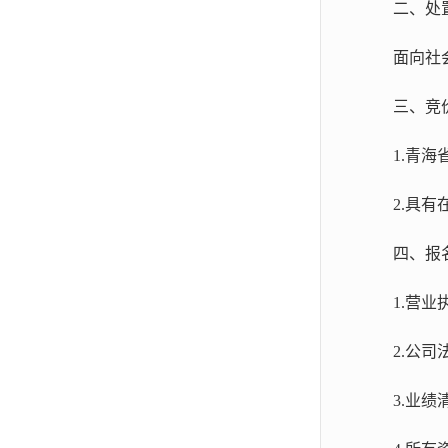
二、处
面向社
三、竞
1.青
2.具
四、报
1.营
2.公
3.业