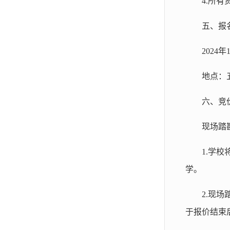
4.所
五、报
2024年
地点：
六、竞
现场踏
1.学
学。
2.现
于报价结束