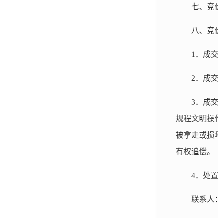
七、竞
八、竞
1．成
2．成
3．成
规程文明操
被拿走或损
有权追偿。
4．处
联系人：